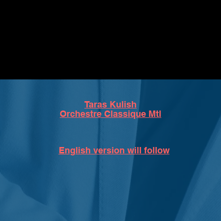
Taras Kulish
Orchestre Classique Mtl
English version will follow