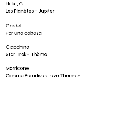
Holst, G.
Les Planètes - Jupiter
Gardel
Por una cabaza
Giacchino
Star Trek - Thème
Morricone
Cinema Paradiso « Love Theme »
The Mission - Gabriel Oboe's
North, A.
Unchained Melody
Pink Floyd symphonique
Plusieurs chansons des albums