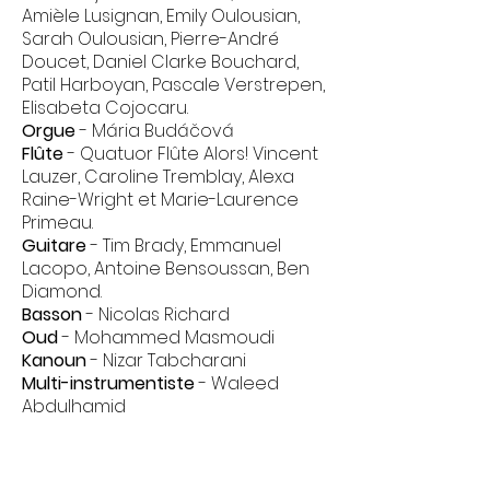
Amièle Lusignan, Emily Oulousian,
Sarah Oulousian, Pierre-André
Doucet, Daniel Clarke Bouchard,
Patil Harboyan, Pascale Verstrepen,
Elisabeta Cojocaru.
Orgue
- Mária Budáčová
Flûte
- Quatuor Flûte Alors!
Vincent
Lauzer
,
Caroline Tremblay
,
Alexa
Raine-Wri
ght et
Marie-Laurence
Primeau
.
Guitare
- Tim Brady, Emmanuel
Lacopo, Antoine Bensoussan, Ben
Diamond.
Basson
- Nicolas Richard
Oud
- Mohammed Masmoudi
Kanoun
- Nizar Tabcharani
Multi-instrumentiste
- Waleed
Abdulhamid