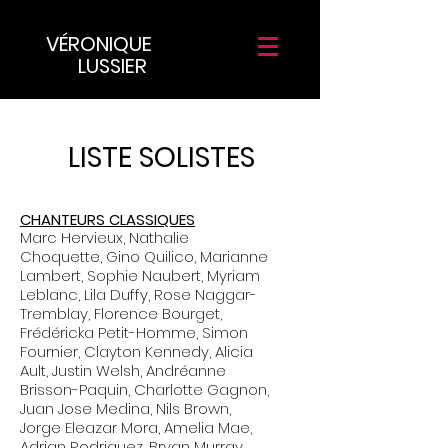
VÉRONIQUE
LUSSIER
LISTE SOLISTES
CHANTEURS CLASSIQUES
Marc Hervieux, Nathalie
Choquette, Gino Quilico, Marianne
Lambert, Sophie Naubert, Myriam
Leblanc, Lila Duffy, Rose Naggar-
Tremblay, Florence Bourget,
Frédéricka Petit-Homme, Simon
Fournier, Clayton Kennedy, Alicia
Ault, Justin Welsh, Andréanne
Brisson-Paquin, Charlotte Gagnon,
Juan Jose Medina, Nils Brown,
Jorge Eleazar Mora, Amelia Mae,
Adrian Rodriguez, Bryan Murray,