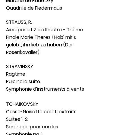
Marche de Radetzky
Quadrille de Fledermaus
STRAUSS, R.
Ainsi parlait Zarathustra - Thème
Finale Marie Theres'! Hab' mir's
gelobt, ihn lieb zu haben (Der
Rosenkavalier)
STRAVINSKY
Ragtime
Pulcinella suite
Symphonie d'instruments à vents
TCHAÏKOVSKY
Casse-Noisette ballet, extraits
Suites 1-2
Sérénade pour cordes
Symphonie no. 1