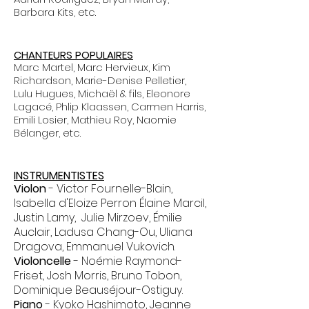
Barbara Kits, etc.
CHANTEURS POPULAIRES
Marc Martel, Marc Hervieux, Kim
Richardson, Marie-Denise Pelletier,
Lulu Hugues, Michaël & fils, Eleonore
Lagacé, Phlip Klaassen, Carmen Harris,
Emili Losier, Mathieu Roy, Naomie
Bélanger, etc.
INSTRUMENTISTES
Violon
- Victor Fournelle-Blain,
Isabella d'Eloize Perron Élaine Marcil,
Justin Lamy, Julie Mirzoev, Émilie
Auclair, Ladusa Chang-Ou, Uliana
Dragova,
Emmanuel Vukovich.
Violoncelle
-
Noémie Raymond-
Friset, Josh Morris, Bruno Tobon,
Dominique Beauséjour-Ostiguy.
Piano
- Kyoko Hashimoto, Jeanne