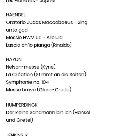
Les Planètes - Jupiter
HAENDEL
Oratorio Judas Maccabaeus - Sing
unto god
Messie HWV 56 - Alleluia
Lascia ch’io pianga (Rinaldo)
HAYDN
Nelson-messe (Kyrie)
La Création (Stimmt an die Saiten)
Symphonie no. 104
Messe brève (Gloria-Credo)
HUMPERDINCK
Der kleine Sandmann bin ich (Hänsel
und Gretel)
JENKINS, K.