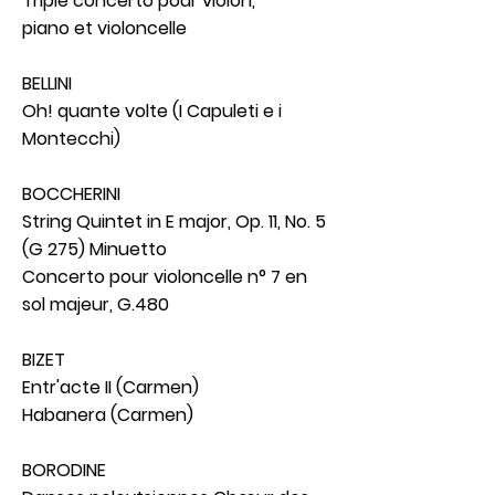
Triple concerto pour violon,
piano et violoncelle
BELLINI
Oh! quante volte (I Capuleti e i
Montecchi)
BOCCHERINI
String Quintet in E major, Op. 11, No. 5
(G 275) Minuetto
Concerto pour violoncelle n° 7 en
sol majeur, G.480
BIZET
Entr'acte II (Carmen)
Habanera (Carmen)
BORODINE