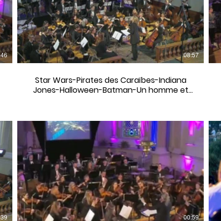
:46
08:57
Star Wars-Pirates des Caraïbes-Indiana
Jones-Halloween-Batman-Un homme et
son péché-Superman-Jurassic Park
:39
00:59