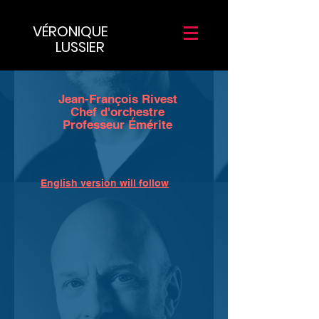
VÉRONIQUE
LUSSIER
Jean-François Rivest
Chef d'orchestre
Professeur Émérite
English version will follow